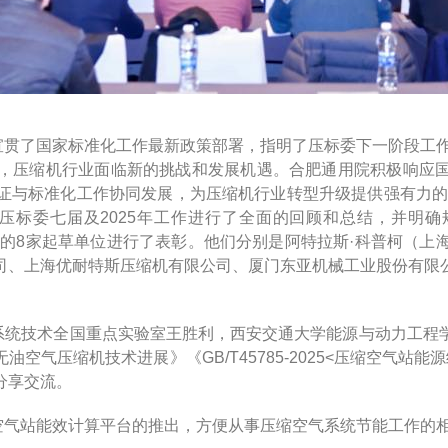
贯了国家标准化工作最新政策部署，指明了压标委下一阶段工作
，压缩机行业面临新的挑战和发展机遇。合肥通用院积极响应
证与标准化工作协同发展，为压缩机行业转型升级提供强有力的
标委七届及2025年工作进行了全面的回顾和总结，并明确规划部署
献的8家起草单位进行了表彰。他们分别是阿特拉斯·科普柯（
司、上海优耐特斯压缩机有限公司、厦门东亚机械工业股份有限
统技术全国重点实验室王胜利，西安交通大学能源与动力工程
空气压缩机技术进展》《GB/T45785-2025<压缩空气站
分享交流。
气站能效计算平台的推出，方便从事压缩空气系统节能工作的